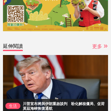
»
延伸閱讀
更多
川普宣布將與伊朗重啟談判 盼化解核僵局、促荷
生活
莫茲海峽恢復通航