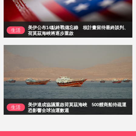
美伊公布14點終戰備忘錄 核計畫留待最終談判、
生活
荷莫茲海峽將逐步重啟
美伊達成協議重啟荷莫茲海峽 500艘商船待疏運
生活
恐影響全球油運數週