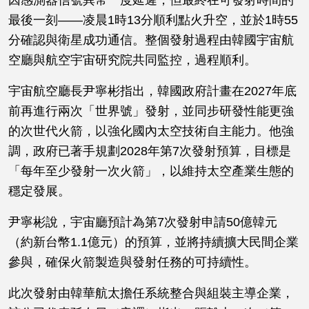
因感測器信號異常一度延遲，但最終在可發射時間的
最後一刻——凌晨1時13分順利點火升空，並於1時55
分確認與衛星成功通信。整個發射過程由韓國宇宙航
空廳與航空宇宙研究院共同監控，過程順利。
宇宙航空廳長尹寧彬指出，韓國政府計畫在2027年底
前再進行兩次「世界號」發射，並同步研發性能更強
的次世代火箭，以強化國內太空技術自主能力。他強
調，政府已著手規劃2028年第7次發射預算，目標是
「每年至少發射一次火箭」，以維持太空產業生態的
穩定發展。
尹寧彬說，宇宙廳預計為第7次發射申請50億韓元
（約新台幣1.1億元）的預算，並將持續擴大民間企業
參與，確保火箭製造與發射任務的可持續性。
此次發射由韓華航太擔任系統整合與組裝主導企業，